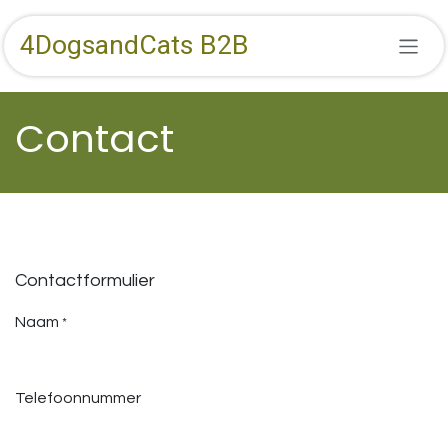
Overslaan naar inhoud
4DogsandCats B2B
Contact
Contactformulier
Naam
*
Telefoonnummer