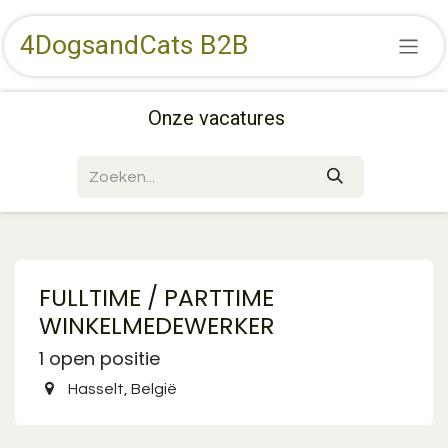
Overslaan naar inhoud
4DogsandCats B2B
Onze vacatures
FULLTIME / PARTTIME
WINKELMEDEWERKER
1
open positie
Hasselt
,
België