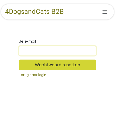
Overslaan naar inhoud
4DogsandCats B2B
Je e-mail
Wachtwoord resetten
Terug naar login