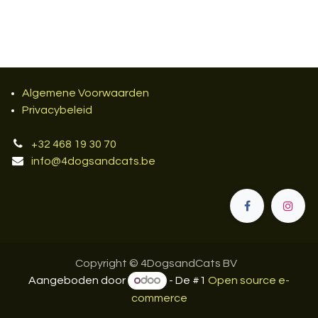
Algemene Voorwaarden
Privacybeleid
+32 468 19 30 70
info@4dogsandcats.be
Copyright © 4DogsandCats BV
Aangeboden door
- De #1
Open source e-
commerce